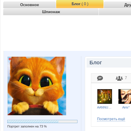
Блог
( 0 )
Основное
Др
Шпионаж
Блог
7
AANNUSHKA
Airis*
Посмотреть ещё
Портрет заполнен на 73 %