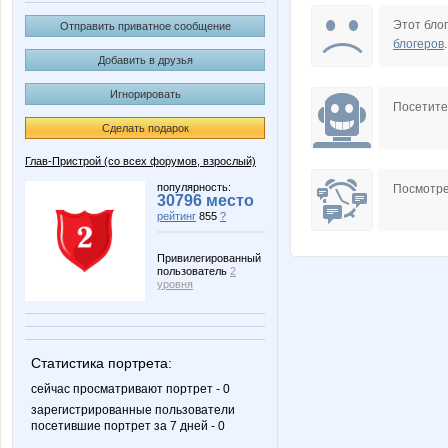
KotoPes
MA
Этот блог
Отправить приватное сообщение
блогеров
.
Добавить в друзья
Игнорировать
innochkak
ironmad
Посетит
Сделать подарок
Глав-Пристрой (со всех форумов, взрослый)
Ба$ки
Цвето
популярность:
Посмотре
30796 место
рейтинг
855
?
Привилегированный
пользователь
2
Ольга-Т
СЛ@
уровня
Статистика портрета:
сейчас просматривают портрет - 0
зарегистрированные пользователи
посетившие портрет за 7 дней - 0