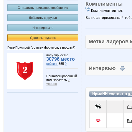
Комплименты
Отправить приватное сообщение
Комплиментов нет.
Вы не авторизованы! Чтоб
Добавить в друзья
Игнорировать
Сделать подарок
Метки лидеров
Глав-Пристрой (со всех форумов, взрослый)
популярность:
30796 место
рейтинг
855
?
Интервью
Привилегированный
пользователь
2
уровня
ИрмаНН состоит в
к
Со
Бь