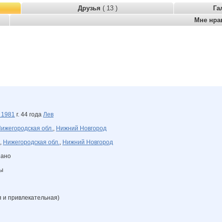
Друзья
( 13 )
Га
Мне нра
а
1981
г. 44 года
Лев
ижегородская обл.
,
Нижний Новгород
,
Нижегородская обл.
,
Нижний Новгород
зано
ны
я и привлекательная)