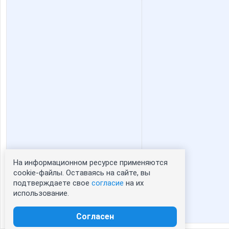
На информационном ресурсе применяются
Статистика портрета:
cookie-файлы. Оставаясь на сайте, вы
подтверждаете свое
согласие
на их
сейчас просматривают портрет - 0
использование.
зарегистрированные пользователи
посетившие портрет за 7 дней - 0
Согласен