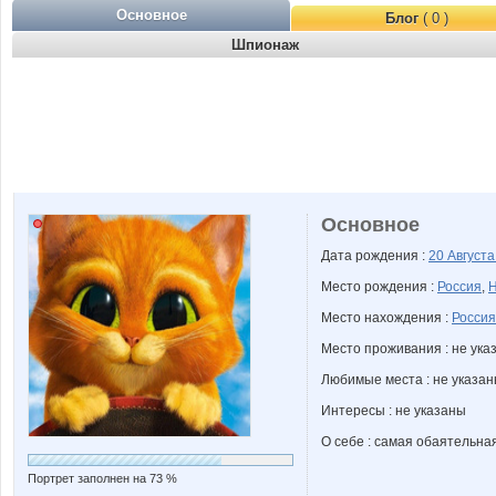
Основное
Блог
( 0 )
Шпионаж
Основное
Дата рождения :
20 Август
Место рождения :
Россия
,
Н
Место нахождения :
Россия
Место проживания : не ука
Любимые места : не указа
Интересы : не указаны
О себе : самая обаятельна
Портрет заполнен на 73 %