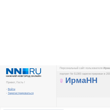
Персональный сайт пользователя
Ирм
портрет № 51383 зарегистрирован в 200
ИрмаНН
Привет, Гость !
-
Войти
-
Зарегистрироваться