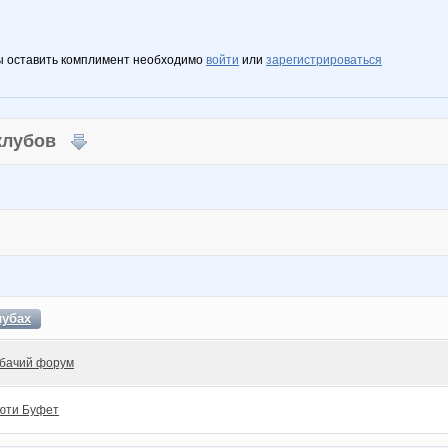
ы оставить комплимент необходимо
войти
или
зарегистрироваться
 клубов
лубах
бачий форум
юти Буфет