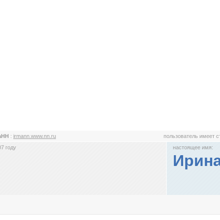
аНН
:
irmann.www.nn.ru
пользователь имеет 
7 году
настоящее имя:
Ирин